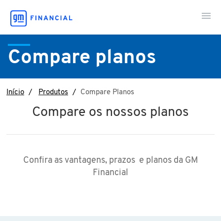
Compare planos
Minha Conta
Meu Consórcio
Início
Produtos
Compare Planos
Compare os nossos planos
Sou Cliente
Fale Conosco
Confira as vantagens, prazos e planos da GM
Financial